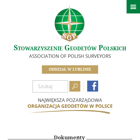

Aktualności
Ważne informacje
O nas
Stowarzyszenie Geodetów Polskich
Zarząd
ASSOCIATION OF POLISH SURVEYORS
Koła Oddziału Lubelskiego
Historia – Oddział w Lublinie
ODDZIAŁ W LUBLINIE
Idea i cele

In Memoriam

Zasłużeni dla Oddziału
NAJWIĘKSZA POZARZĄDOWA
Dokumenty
ORGANIZACJA GEODETÓW W POLSCE
Zostań członkiem
Składki
Szkolenia i Konferencje
Dokumenty