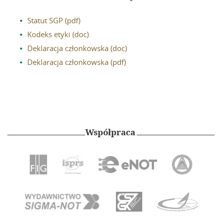
Kalendarz wydarzeń
Statut SGP (pdf)
Szkolenia
Kodeks etyki (doc)
Deklaracja członkowska (doc)
Galeria
Deklaracja członkowska (pdf)
Linki
Instytucje geodezyjne
Ośrodki naukowe
Organizacje międzynarodowe
Współpraca
Standardy techniczne
Kontakt